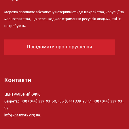
Мережа проявляє абсолютну нетерпимість до шахрайства, корупції та
марнотратства, що перешкоджає отриманню ресурсів людьми, які їх
потребують.
Повідомити про порушення
Контакти
ЦЕНТРАЛЬНИЙ ОФІС
Секретар:
+38 (044) 339-93-50
,
+38 (044) 339-93-51
,
+38 (044) 339-93-
52
info@network.org.ua