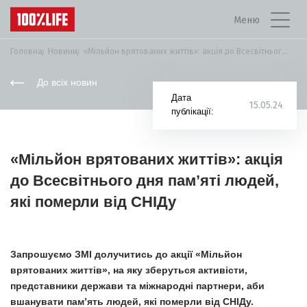
Меню
Головна
Новини
«Мільйон врятованих життів»: акція до Всесвітнього дня...
До всіх новин
Дата
15.05.24
публікації:
«Мільйон врятованих життів»: акція
до Всесвітнього дня пам’яті людей,
які померли від СНІДу
Запрошуємо ЗМІ долучитись до акції «Мільйон
врятованих життів», на яку зберуться активісти,
представники держави та міжнародні партнери, аби
вшанувати пам’ять людей, які померли від СНІДу.