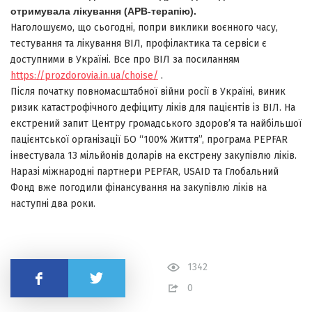
отримувала лікування (АРВ-терапію).
Наголошуємо, що сьогодні, попри виклики воєнного часу,
тестування та лікування ВІЛ, профілактика та сервіси є
доступними в Україні. Все про ВІЛ за посиланням
https://prozdorovia.in.ua/choise/
.
Після початку повномасштабної війни росії в Україні, виник
ризик катастрофічного дефіциту ліків для пацієнтів із ВІЛ. На
екстрений запит Центру громадського здоров’я та найбільшої
пацієнтської організації БО “100% Життя”, програма PEPFAR
інвестувала 13 мільйонів доларів на екстрену закупівлю ліків.
Наразі міжнародні партнери PEPFAR, USAID та Глобальний
Фонд вже погодили фінансування на закупівлю ліків на
наступні два роки.
1342
Поділитись
0