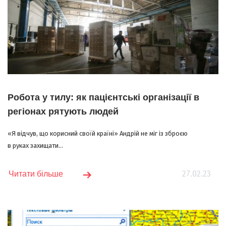
Робота у тилу: як пацієнтські організації в
регіонах рятують людей
«Я відчув, що корисний своїй країні» Андрій не міг із зброєю
в руках захищати...
27.02.23
Читати більше