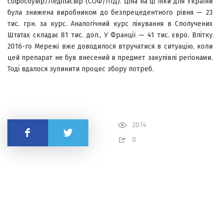
софосбувір/Ледіпасвір (СОФ/ЛІД). Ціна на ці ліки для України
була знижена виробником до безпрецедентного рівня — 23
тис. грн. за курс. Аналогічний курс лікування в Сполучених
Штатах складає 81 тис. дол., У Франції — 41 тис. євро. Влітку
2016-го Мережі вже доводилося втручатися в ситуацію, коли
цей препарат не був внесений в предмет закупівлі регіонами.
Тоді вдалося зупинити процес збору потреб.
2074
Поділитись
0