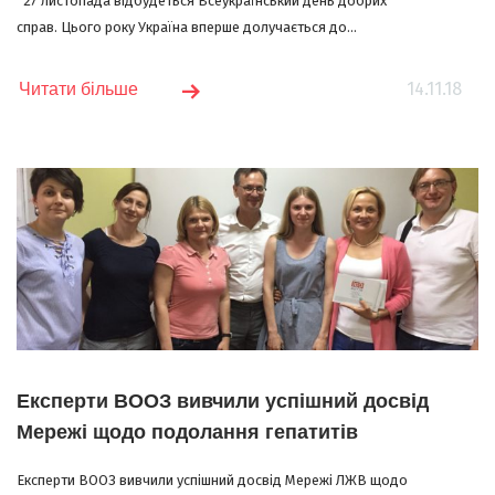
27 листопада відбудеться Всеукраїнський день добрих
справ. Цього року Україна вперше долучається до...
14.11.18
Читати більше
Експерти ВООЗ вивчили успішний досвід
Мережі щодо подолання гепатитів
Експерти ВООЗ вивчили успішний досвід Мережі ЛЖВ щодо