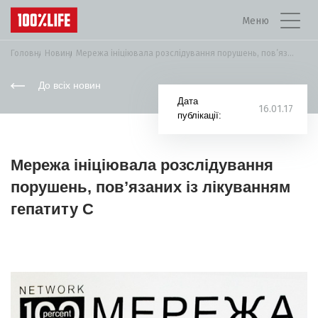
Меню
Головна
Новини
Мережа ініціювала розслідування порушень, пов’язаних із лікуванням...
До всіх новин
Дата
16.01.17
публікації:
Мережа ініціювала розслідування
порушень, пов’язаних із лікуванням
гепатиту С