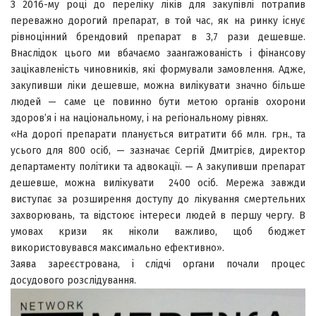
З 2016-му році до переліку ліків для закупівлі потрапив
переважно дорогий препарат, в той час, як на ринку існує
рівноцінний брендовий препарат в 3,7 рази дешевше.
Внаслідок цього ми вбачаємо заангажованість і фінансову
зацікавленість чиновників, які формували замовлення. Адже,
закупивши ліки дешевше, можна вилікувати значно більше
людей — саме це повинно бути метою органів охорони
здоров’я і на національному, і на регіональному рівнях.
«На дорогі препарати планується витратити 66 млн. грн., та
усього для 800 осіб, — зазначає Сергій Дмитрієв, директор
департаменту політики та адвокації. — А закупивши препарат
дешевше, можна вилікувати 2400 осіб. Мережа завжди
виступає за розширення доступу до лікування смертельних
захворювань, та відстоює інтереси людей в першу чергу. В
умовах кризи як ніколи важливо, щоб бюджет
використовувався максимально ефективно».
Заява зареєстрована, і слідчі органи почали процес
досудового розслідування.