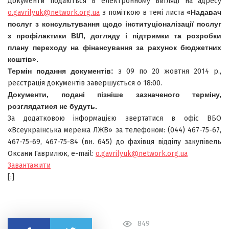
Документи подаються в електронному вигляді на адресу
o.gavrilyuk@network.org.ua
з поміткою в темі листа
«Надавач
послуг з консультування щодо інституціоналізації послуг
з профілактики ВІЛ, догляду і підтримки та розробки
плану переходу на фінансування за рахунок бюджетних
коштів».
Термін подання документів:
з 09 по 20 жовтня 2014 р.,
реєстрація документів завершується о 18:00.
Документи, подані пізніше зазначеного терміну,
розглядатися не будуть.
За додатковою інформацією звертатися в офіс ВБО
«Всеукраїнська мережа ЛЖВ» за телефоном: (044) 467-75-67,
467-75-69, 467-75-84 (вн. 645) до фахівця відділу закупівель
Оксани Гаврилюк, е-mail:
o.gavrilyuk@network.org.ua
Завантажити
[:]
849