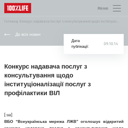
Меню
Головна
Конкурс надавача послуг з консультування щодо інституціоналізації...
До всіх новин
Дата
09.10.14
публікації:
Конкурс надавача послуг з
консультування щодо
інституціоналізації послуг з
профілактики ВІЛ
[:ua]
ВБО “Всеукраїнська мережа ЛЖВ” оголошує відкритий