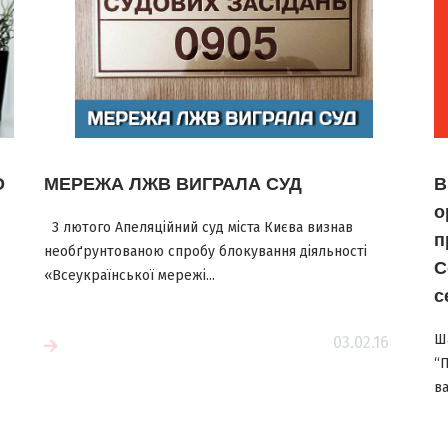
O
МЕРЕЖА ЛЖВ ВИГРАЛА СУД
В
о
3 лютого Апеляційний суд міста Києва визнав
п
необґрунтованою спробу блокування діяльності
С
«Всеукраїнської мережі...
с
Ш
03.02.16
е
“
ва