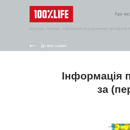
Про нас
Головна
Новини
Інформація по розвезенню препаратів по
До всіх новин
Інформація п
за (пе