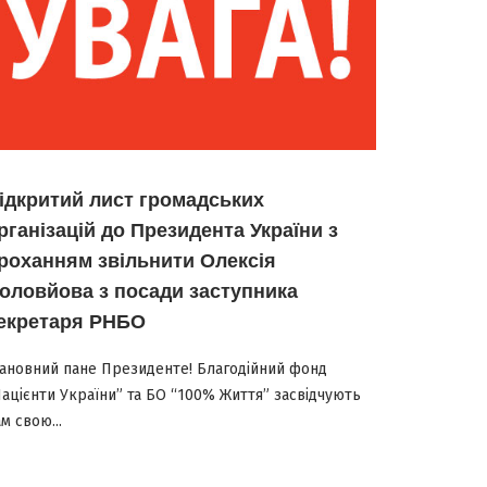
ідкритий лист громадських
рганізацій до Президента України з
роханням звільнити Олексія
оловйова з посади заступника
екретаря РНБО
ановний пане Президенте! Благодійний фонд
Пацієнти України” та БО “100% Життя” засвідчують
м свою...