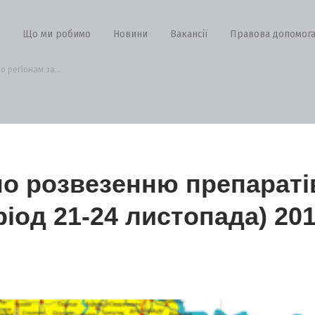
Що ми робимо
Новини
Вакансії
Правова допомог
 регіонам за...
о розвезенню препараті
ріод 21-24 листопада) 20