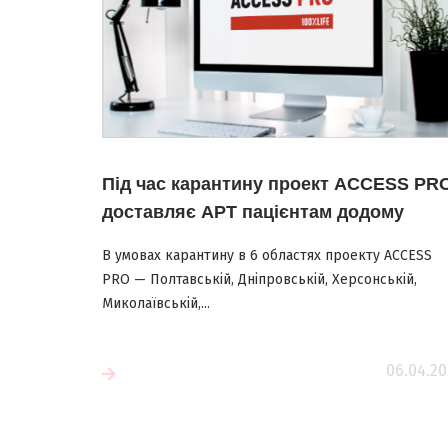
Під час карантину проект ACCESS PR
доставляє АРТ пацієнтам додому
В умовах карантину в 6 областях проекту ACCESS
PRO — Полтавській, Дніпровській, Херсонській,
Миколаївській,...
Читати більш
06.04.20
більше