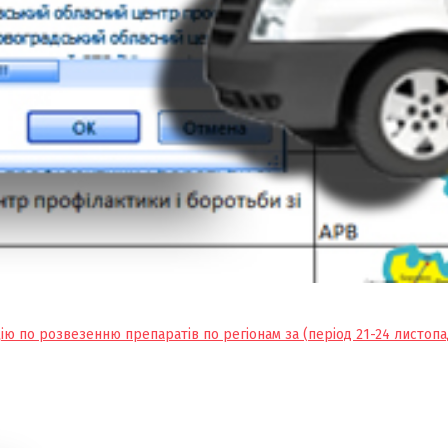
ю по розвезенню препаратів по регіонам за (період 21-24 листопа