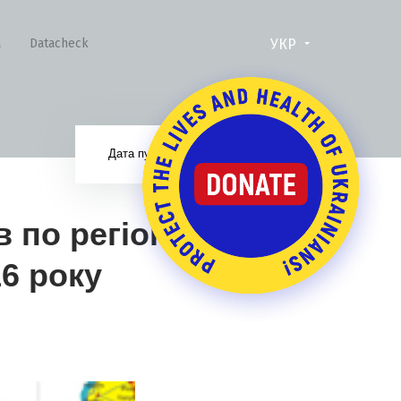
УКР
а
Datacheck
24.11.16
Дата публікації:
в по регіонам
16 року