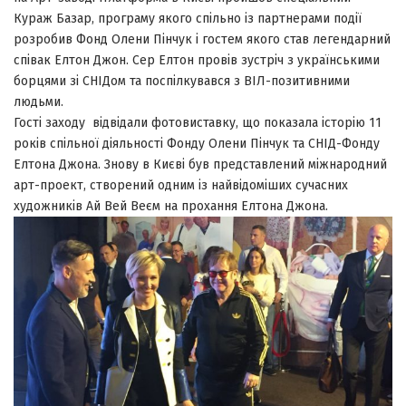
Кураж Базар, програму якого спільно із партнерами події
розробив Фонд Олени Пінчук і гостем якого став легендарний
співак Елтон Джон. Сер Елтон провів зустріч з українськими
борцями зі СНІДом та поспілкувався з ВІЛ-позитивними
людьми.
Гості заходу відвідали фотовиставку, що показала історію 11
років спільної діяльності Фонду Олени Пінчук та СНІД-Фонду
Елтона Джона. Знову в Києві був представлений міжнародний
арт-проект, створений одним із найвідоміших сучасних
художників Ай Вей Веєм на прохання Елтона Джона.