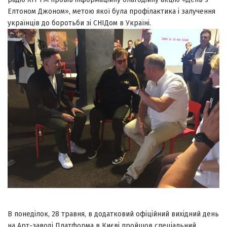
Елтоном Джоном», метою якої була профілактика і залучення
українців до боротьби зі СНІДом в Україні.
В понеділок, 28 травня, в додатковий офіційний вихідний день
на Арт-заводі Платформа в Києві пройшов спеціальний