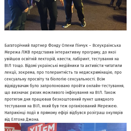
Багаторічний партнер Фонду Олени Пінчук – Всеукраїнська
Мережа ЛЖВ представив інтерактивну програму, до якої
увійшов освітній лекторій, квести, лабіринт, тестування на
ВІЛ тощо. Відомі українські медійники та активісти читатили
лекції, зокрема, про толерантність та недискримінацію, про
сексуальну просвіту та біологію сексуальності. Всім
відвідувачам було запропоновано пройти онлайн-тестування,
що визначає ризик можливого інфікування на ВІЛ. Також
протягом дня працював безкоштовний пункт швидкого
тестування на ВІЛ, який був теж організований Мережею.
Наприкінці події в прямому ефірі відбувся розіграш окулярів
від Елтона Джона.