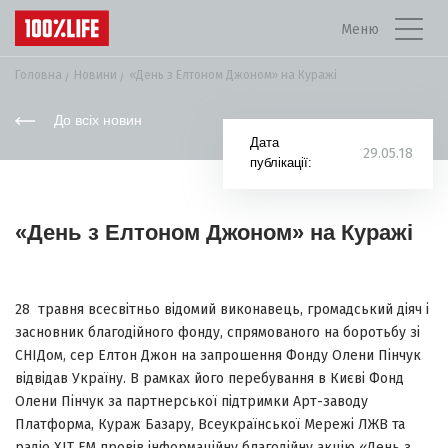
Меню
Головна
Новини
«День з Елтоном Джоном» на Куражі
До всіх новин
Дата
29.05.18
публікації:
«День з Елтоном Джоном» на Куражі
28 травня всесвітньо відомий виконавець, громадський діяч і
засновник благодійного фонду, спрямованого на боротьбу зі
СНІДом, сер Елтон Джон на запрошення Фонду Олени Пінчук
відвідав Україну. В рамках його перебування в Києві Фонд
Олени Пінчук за партнерської підтримки Арт-заводу
Платформа, Кураж Базару, Всеукраїнської Мережі ЛЖВ та
радіо ХIТ FM провів інформаційну благодійну акцію «День з