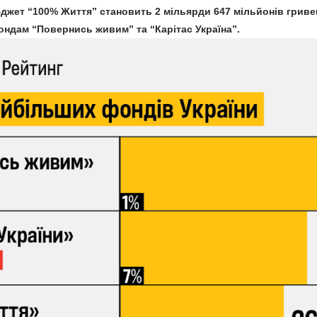
юджет “100% Життя” становить 2 мільярди 647 мільйонів гривен
ндам “Повернись живим” та “Карітас Україна”.