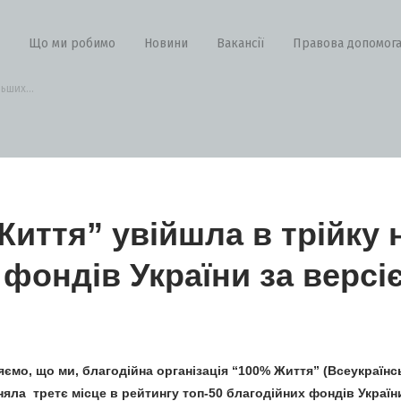
Що ми робимо
Новини
Вакансії
Правова допомог
ьших...
иття” увійшла в трійку
 фондів України за версі
яємо, що ми, благодійна організація “100% Життя” (Всеукраїн
йняла третє місце в рейтингу топ-50 благодійних фондів Украї