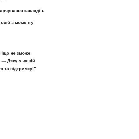
харчування закладів
.
 осіб з моменту
Ніщо не зможе
. — Дякую нашій
ю та підтримку!”