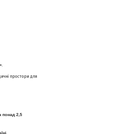
»
.
ичні простори для
 понад 2,5
їні
.