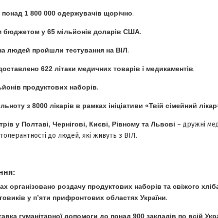
 понад 1 800 000 одержувачів щорічно
.
м бюджетом у 65 мільйонів доларів США
.
на людей пройшли тестування на ВІЛ
.
 доставлено 622 літаки медичних товарів і медикаментів
.
ьйонів продуктових наборів
.
ьноту з 8000 лікарів в рамках ініціативи «Твій сімейний лікар
рів у Полтаві, Чернігові, Києві, Рівному та Львові
– дружні мед
толерантності до людей, які живуть з ВІЛ.
ння:
ках організовано роздачу продуктових наборів та свіжого хліба
говиків у п’яти прифронтових областях України
.
авка гуманітарної допомоги до понад 900 закладів по всій Укра