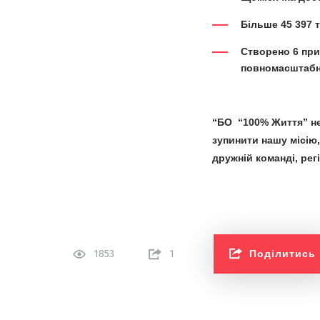
Більше 45 397 
Створено 6 при
повномасштабн
“БО “100% Життя” не
зупинити нашу місію
дружній команді, ре
Поділитись
1853
1