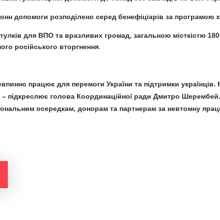
тонн допомоги розподілено серед бенефіціарів за програмою 
тулків для ВПО та вразливих громад, загальною місткістю 180
ого російського вторгнення
.
впинно працює для перемоги України та підтримки українців. 
, – підкреслює голова Координаційної ради Дмитро Шерембей
гіональним осередкам, донорам та партнерам за невтомну прац