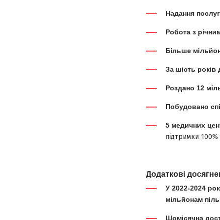
Надання послуг
Робота з річни
Більше мільйо
За шість років
Роздано 12 міл
Побудовано спіл
5 медичних цент
підтримки 100% 
Додаткові досягне
У 2022-2024 ро
мільйонам піль
Щомісячна дост