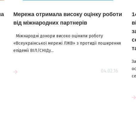
на
Мережа отримала високу оцінку роботи
1
від міжнародних партнерів
в
з
Міжнародні донори високо оцінили роботу
с
«Всеукраїнської мережі ЛЖВ» з протидії поширення
т
епідемії ВІЛ/СНІДу...
З
ос
04.02.16
е
се
Читати більше