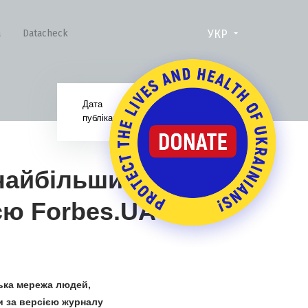
УКР
а
Datacheck
Дата
03.09.24
публікації:
 найбільших
єю Forbes.UA
ська мережа людей,
ни за версією журналу