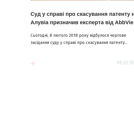
Суд у справі про скасування патенту 
Алувіа призначив експерта від AbbVie
Сьогодні, 8 лютого 2018 року відбулося чергове
засідання суду у справі про скасування патенту...
08.02.18
більше
Читати більш