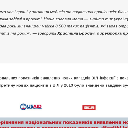
о час і гроші у навчання медиків та соціальних працівників: більш
ників задіяні в проекті. Наша головна мета — знайти тих українців
 два роки ми знайшли майже 8 500 таких пацієнтів, які зараз от
иттів та родин”, — говорить
Христина Бродич, директорка пр
іональних показників виявлення нових випадків ВІЛ-інфекції з по
третину нових пацієнтів з ВІЛ у 2019 було знайдено завдяки з