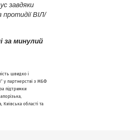
ус завдяки
 протидії ВІЛ/
ні за минулий
вість швидко і
я” у партнерстві з МБФ
 за підтримки
апорізька,
, Київська області та