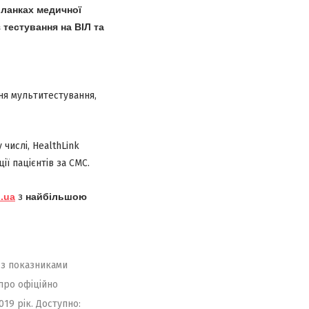
 ланках медичної
 тестування на ВІЛ та
ня мультитестування,
 числі, HealthLink
ії пацієнтів за СМС.
n.ua
з
найбільшою
 з показниками
про офіційно
019 рік. Доступно: