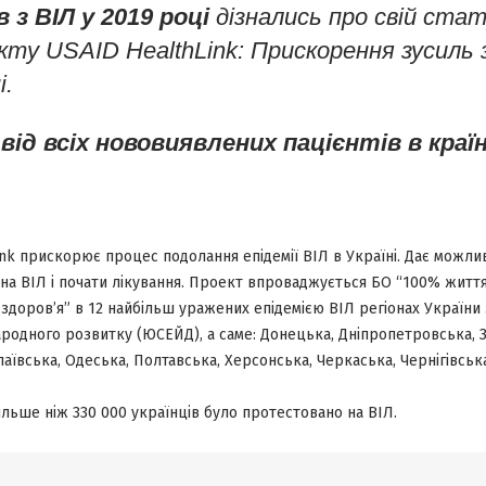
в з ВІЛ у 2019 році
дізнались про свій стат
екту
USAID HealthLink: Прискорення зусиль з
і.
 від всіх нововиявлених пацієнтів в краї
nk прискорює процес подолання епідемії ВІЛ в Україні. Дає можли
на ВІЛ і почати лікування. Проект впроваджується БО “100% житт
здоров’я” в 12 найбільш уражених епідемією ВІЛ регіонах України
ародного розвитку (ЮСЕЙД), а саме:
Донецька, Дніпропетровська, З
аївська, Одеська, Полтавська, Херсонська, Черкаська, Чернігівська
ільше ніж 330 000 українців було протестовано на ВІЛ.