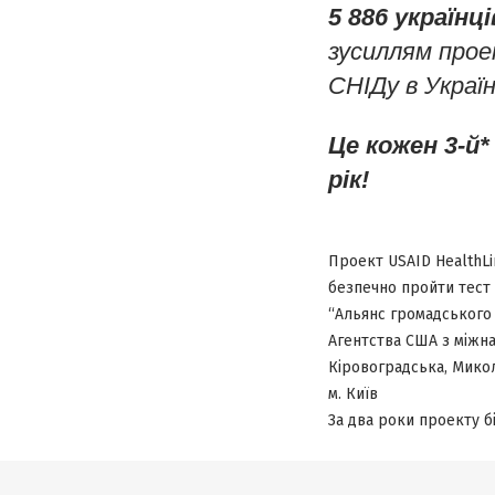
5 886
українці
зусиллям про
СНІДу в Україн
Це кожен 3-й*
рік!
Проект USAID HealthLi
безпечно пройти тест 
“Альянс громадського 
Агентства США з міжн
Кіровоградська, Микол
м. Київ
За два роки проекту б