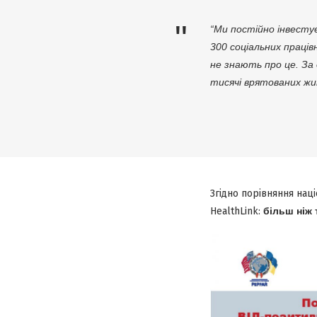
“Ми постійно інвестуєм
300 соціальних праців
не знають про це. За
тисячі врятованих ж
Згідно порівняння нац
HealthLink:
більш ніж 