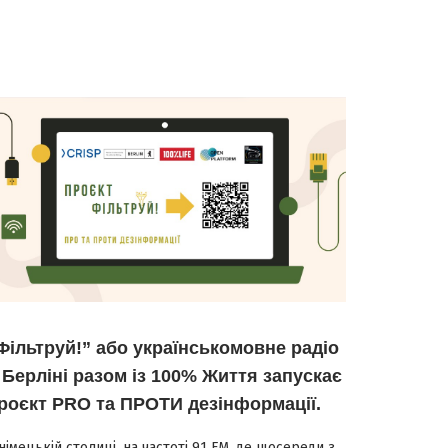
Фільтруй!” або українськомовне радіо
 Берліні разом із 100% Життя запускає
роєкт PRO та ПРОТИ дезінформації.
німецькій столиці, на частоті 91 FM, де щосереди з