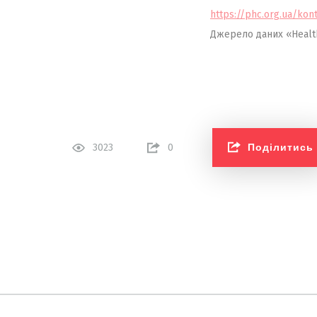
https://phc.org.ua/kont
Джерело даних «HealthL
Поділитись
3023
0