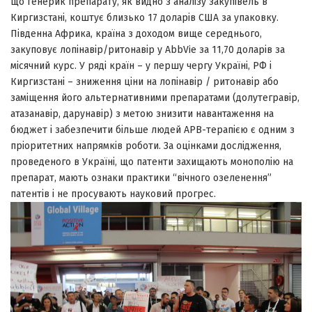
що генерик препарату, як видно з аналізу закупівель в
Киргизстані, коштує близько 17 доларів США за упаковку.
Південна Африка, країна з доходом вище середнього,
закуповує лопінавір/ритонавір у AbbVie за 11,70 доларів за
місячний курс. У ряді країн – у першу чергу Україні, РФ і
Киргизстані – зниження ціни на лопінавір / ритонавір або
заміщення його альтернативними препаратами (долутегравір,
атазанавір, дарунавір) з метою знизити навантаження на
бюджет і забезпечити більше людей АРВ-терапією є одним з
пріоритетних напрямків роботи. За оцінками дослідження,
проведеного в Україні, що патенти захищають монополію на
препарат, мають ознаки практики “вічного озеленення”
патентів і не просувають науковий прогрес.