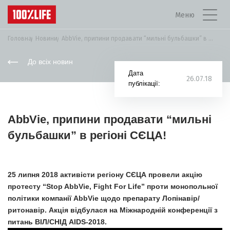
Меню
Головна
Новини
AbbVie, припини продавати “мильні бульбашки” в регіоні...
До всіх новин
Дата
26.07.18
публікації:
AbbVie, припини продавати “мильні
бульбашки” в регіоні СЄЦА!
25 липня 2018 активісти регіону СЄЦА провели акцію
протесту “Stop AbbVie, Fight For Life” проти монопольної
політики компанії AbbVie щодо препарату Лопінавір/
ритонавір. Акція відбулася на Міжнародній конференції з
питань ВІЛ/СНІД AIDS-2018.