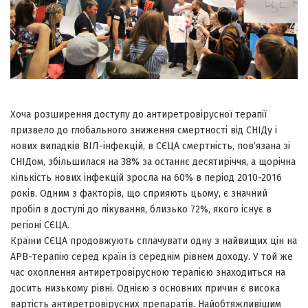
Хоча розширення доступу до антиретровірусної терапії
призвело до глобального зниження смертності від СНІДу і
нових випадків ВІЛ-інфекцій, в СЄЦА смертність, пов’язана зі
СНІДом, збільшилася на 38% за останнє десятиріччя, а щорічна
кількість нових інфекцій зросла на 60% в період 2010-2016
років. Одним з факторів, що сприяють цьому, є значний
пробіл в доступі до лікування, близько 72%, якого існує в
регіоні СЄЦА.
Країни СЄЦА продовжують сплачувати одну з найвищих цін на
АРВ-терапію серед країн із середнім рівнем доходу. У той же
час охоплення антиретровірусною терапією знаходиться на
досить низькому рівні. Однією з основних причин є висока
вартість антиретровірусних препаратів. Найобтяжливішим