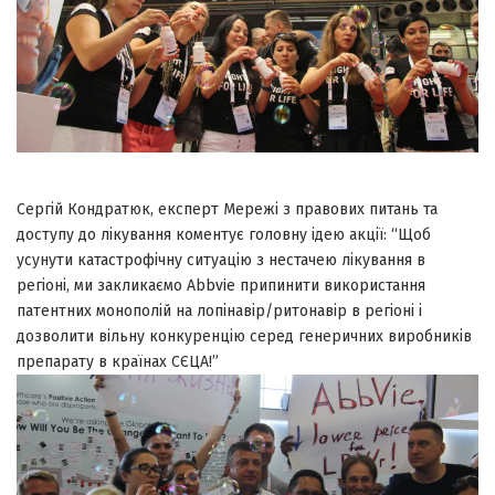
Сергій Кондратюк, експерт Мережі з правових питань та
доступу до лікування коментує головну ідею акції: “Щоб
усунути катастрофічну ситуацію з нестачею лікування в
регіоні, ми закликаємо Abbvie припинити використання
патентних монополій на лопінавір/ритонавір в регіоні і
дозволити вільну конкуренцію серед генеричних виробників
препарату в країнах СЄЦА!”