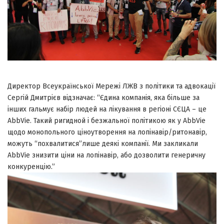
Директор Всеукраїнської Мережі ЛЖВ з політики та адвокації
Сергій Дмитрієв відзначає: “Єдина компанія, яка більше за
інших гальмує набір людей на лікування в регіоні СЄЦА – це
AbbVie. Такий ригидной і безжальної політикою як у AbbVie
щодо монопольного ціноутворення на лопінавір/ритонавір,
можуть “похвалитися”лише деякі компанії. Ми закликали
AbbVie знизити ціни на лопінавір, або дозволити генеричну
конкуренцію.”