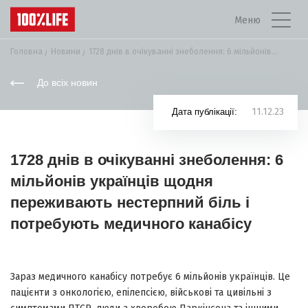
Меню
Головна
Новини
1728 днів в очікуванні знеболення: 6 мільйонів...
До всіх новин
11.12.23
Дата публікації:
1728 днів в очікуванні знеболення: 6
мільйонів українців щодня
переживають нестерпний біль і
потребують медичного канабісу
Зараз медичного канабісу потребує 6 мільйонів українців. Це
пацієнти з онкологією, епілепсією, військові та цивільні з