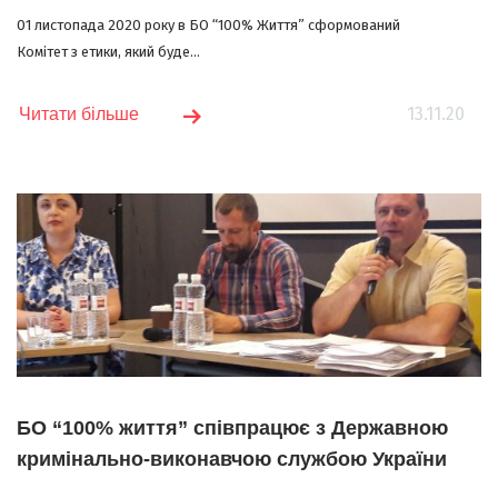
01 листопада 2020 року в БО “100% Життя” сформований
Комітет з етики, який буде...
13.11.20
Читати більше
БО “100% життя” співпрацює з Державною
кримінально-виконавчою службою України