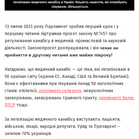
13 липня 2023 року Парламент зробив перший крок і у
першому читанні підтримав проєкт закону №7457 про
регулювання канабісу в медичній, промисловій та науковій
діяльності. Законопроєкт доопрацювали, і він
чекає на
прийняття в другому читанні вже майже півроку!
Нагадаємо, що медичний канабіс — це ліки, які легалізовані в
56 країнах світу (країни ЄС, Канаді, США та Великій Британії).
Вони є ефективними при лікуванні понад 50 патологічних
станів: епілепсії,
розсіяного склерозу
, неврологічних
захворювань, захворювань травного тракту,
хронічного болю
,
ПТСР
тощо.
За легалізацію медичного канабісу виступають пацієнти,
військові, лікарі, народні депутати, Уряд та Президент –
загалом 70% українців.