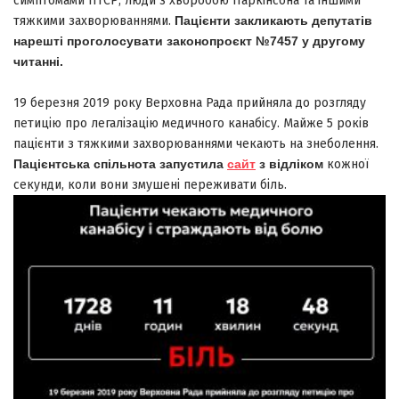
симптомами ПТСР, люди з хворобою Паркінсона та іншими
тяжкими захворюваннями.
Пацієнти закликають депутатів
нарешті проголосувати законопроєкт №7457 у другому
читанні.
19 березня 2019 року Верховна Рада прийняла до розгляду
петицію про легалізацію медичного канабісу. Майже 5 років
пацієнти з тяжкими захворюваннями чекають на знеболення.
Пацієнтська спільнота запустила
сайт
з відліком
кожної
секунди, коли вони змушені переживати біль.