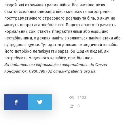
людей, які отримали травми війни. Все частіше після
багаточисельних операцій військові мають загострення
посттравматичного стресового розладу та біль, з яким не
можуть впоратися знеболюючі. Пацієнти часто втрачають
нормальний сон, стають гіперактивними або емоційно
нестабільними, у деяких навіть з’являються панічні атаки або
суїцидальні думки. Тут здатен допомогти медичний канабіс.
Його потрібно легалізувати зараз, бо щодня людей, які
потребують медичного канабісу, стає більше».
За додатковою інформацією звертайтесь до Ольги
Кондратюк, 0980398732 olha.k@patients.org.ua
1403
Поділитись
0