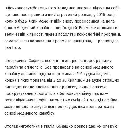
Військовослужбовець Ігор Холодило вперше відчув на собі,
що таке посттравматичний стресовий розлад, у 2016 році,
коли в будь-який момент ніби знову переносився на поле
бою. «Медичний канабіс — необхідний! Він може допомогти
величезній кількості людей подолати психологічні проблеми,
соматичні захворювання, травми та каліцтва», — розповідає
пан Ігор.
Шестирічна Софійка все життя хворіє на церебральний
параліч та епілепсію. Без препаратів на основі медичного
канабісу дівчинка щодня переживала 5-6 судом на день,
кожна з яких тривала від 2 до 30 хвилин. «Це дуже страшно
виглядає: повне виснаження організму, сильні спазми,
прокручування всього тіла з больовими відчуттями»,—
розповідає мама Софії. Натомість у сусідній Польщі Софійка
може легально лікуватися протисудомним препаратом на
основі медичного канабісу.
Отоларингологиня Наталія Комашко розповідає: «Я оперую