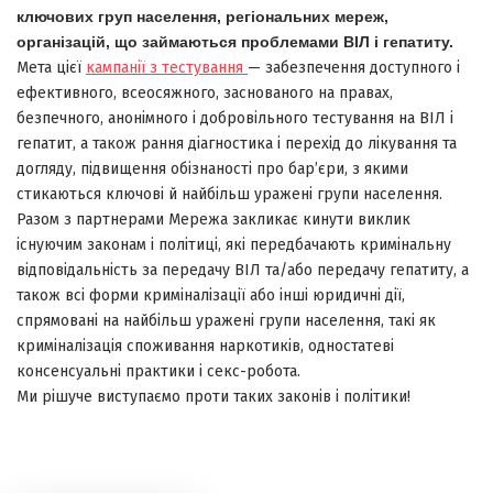
ключових груп населення, регіональних мереж,
організацій, що займаються проблемами ВІЛ і гепатиту.
Мета цієї
кампанії з тестування
— забезпечення доступного і
ефективного, всеосяжного, заснованого на правах,
безпечного, анонімного і добровільного тестування на ВІЛ і
гепатит, а також рання діагностика і перехід до лікування та
догляду, підвищення обізнаності про бар’єри, з якими
стикаються ключові й найбільш уражені групи населення.
Разом з партнерами Мережа закликає кинути виклик
існуючим законам і політиці, які передбачають кримінальну
відповідальність за передачу ВІЛ та/або передачу гепатиту, а
також всі форми криміналізації або інші юридичні дії,
спрямовані на найбільш уражені групи населення, такі як
криміналізація споживання наркотиків, одностатеві
консенсуальні практики і секс-робота.
Ми рішуче виступаємо проти таких законів і політики!